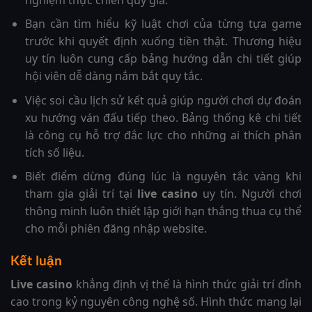
Bạn cần tìm hiểu kỹ luật chơi của từng tựa game
trước khi quyết định xuống tiền thật. Thương hiệu
uy tín luôn cung cấp bảng hướng dẫn chi tiết giúp
hội viên dễ dàng nắm bắt quy tắc.
Việc soi cầu lịch sử kết quả giúp người chơi dự đoán
xu hướng ván đấu tiếp theo. Bảng thống kê chi tiết
là công cụ hỗ trợ đắc lực cho những ai thích phân
tích số liệu.
Biết điểm dừng đúng lúc là nguyên tắc vàng khi
tham gia giải trí tại
live casino
uy tín. Người chơi
thông minh luôn thiết lập giới hạn thắng thua cụ thể
cho mỗi phiên đăng nhập website.
Kết luận
Live casino
khẳng định vị thế là hình thức giải trí đỉnh
cao trong kỷ nguyên công nghệ số. Hình thức mang lại