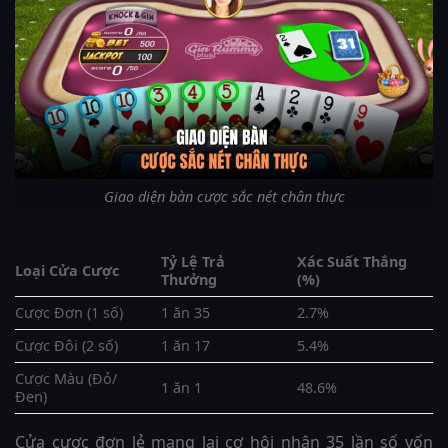
Giao diện bàn cược sắc nét chân thực
Tỷ Lệ Trả
Xác Suất Thắng
Loại Cửa Cược
Thưởng
(%)
Cược Đơn (1 số)
1 ăn 35
2.7%
Cược Đôi (2 số)
1 ăn 17
5.4%
Cược Màu (Đỏ/
1 ăn 1
48.6%
Đen)
Cửa cược đơn lẻ mang lại cơ hội nhân 35 lần số vốn