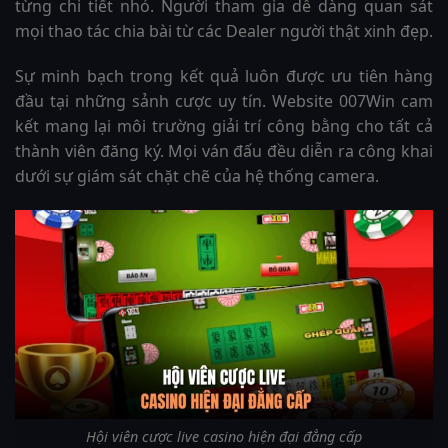
từng chi tiết nhỏ. Người tham gia dễ dàng quan sát
mọi thao tác chia bài từ các Dealer người thật xinh đẹp.
Sự minh bạch trong kết quả luôn được ưu tiên hàng
đầu tại những sảnh cược uy tín. Website 007Win cam
kết mang lại môi trường giải trí công bằng cho tất cả
thành viên đăng ký. Mọi ván đấu đều diễn ra công khai
dưới sự giám sát chặt chẽ của hệ thống camera.
Hội viên cược live casino hiện đại đẳng cấp