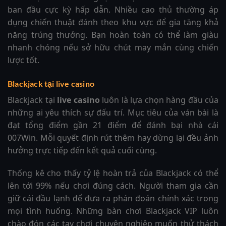
ban đầu cực kỳ hấp dẫn. Nhiều cao thủ thường áp
dụng chiến thuật đánh theo khu vực để gia tăng khả
năng trúng thưởng. Bạn hoàn toàn có thể làm giàu
nhanh chóng nếu sở hữu chút may mắn cùng chiến
lược tốt.
Blackjack tại live casino
Blackjack tại
live casino
luôn là lựa chọn hàng đầu của
những ai yêu thích sự đấu trí. Mục tiêu của ván bài là
đạt tổng điểm gần 21 điểm để đánh bại nhà cái
007Win. Mỗi quyết định rút thêm hay dừng lại đều ảnh
hưởng trực tiếp đến kết quả cuối cùng.
Thống kê cho thấy tỷ lệ hoàn trả của Blackjack có thể
lên tới 99% nếu chơi đúng cách. Người tham gia cần
giữ cái đầu lạnh để đưa ra phán đoán chính xác trong
mọi tình huống. Những bàn chơi Blackjack VIP luôn
chào đón các tay chơi chuyên nghiệp muốn thử thách